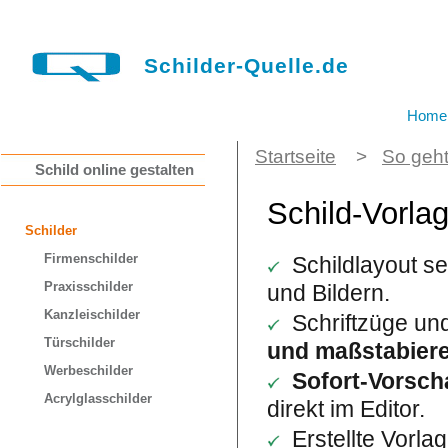
Schilder-Quelle.de
Home
Startseite
>
So geht
Schild online gestalten
Schild-Vorlag
Schilder
Firmenschilder
Schildlayout se
Praxisschilder
und Bildern.
Kanzleischilder
Schriftzüge und
Türschilder
und maßstabier
Werbeschilder
Sofort-Vorsch
Acrylglasschilder
direkt im Editor.
Erstellte Vorla