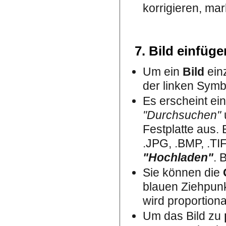
korrigieren, ma
7. Bild einfüge
Um ein
Bild
einz
der linken Symbo
Es erscheint ein
"Durchsuchen"
Festplatte aus. 
.JPG, .BMP, .TIF
"Hochladen"
. 
Sie können die
blauen Ziehpunk
wird proportiona
Um das Bild zu