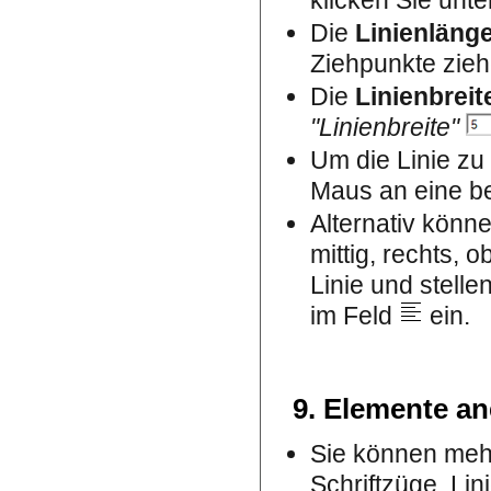
klicken Sie unte
Die
Linienläng
Ziehpunkte zieh
Die
Linienbreit
"Linienbreite"
Um die Linie zu
Maus an eine be
Alternativ könn
mittig, rechts, 
Linie und stelle
im Feld
ein.
9. Elemente an
Sie können meh
Schriftzüge, Lin